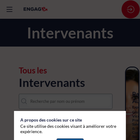
Intervenants
Tous les
Intervenants
Ra
Au
Expe
Glob
Vice
A propos des cookies sur ce site
Pres
Sale
Ce site utilise des cookies visant à améliorer votre
&
expérience.
Cus
Succ