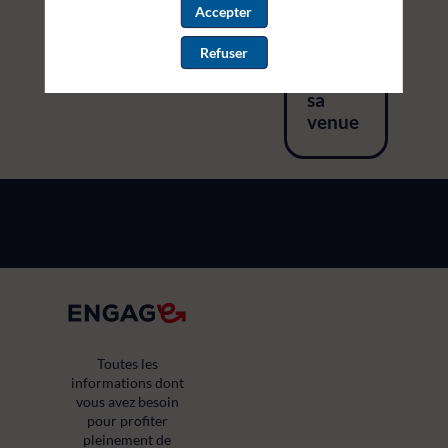
Accepter
inscription
Refuser
Préparer
sa
venue
Toutes les
informations dont
vous avez besoin
pour profiter
pleinement de