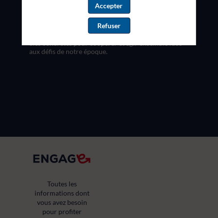
de “Faire Tribu”, Hugo Paul consacre son travail à
Accepter
comprendre ce qui fait la force des collectifs. À
travers ses immersions dans des communautés
Refuser
variées du monastère aux mouvements citoyens il
décrypte les mécanismes du lien social et partage des
clés concrètes pour coopérer et agir ensemble face
aux défis de notre époque.
Toutes les
informations dont
vous avez besoin
pour profiter