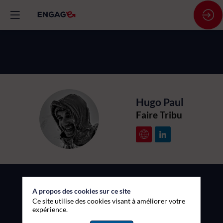
Hugo
Paul
HP
Faire Tribu
A propos des cookies sur ce site
Description
Ce site utilise des cookies visant à améliorer votre
expérience.
Explorateur de communautés, conférencier et auteur